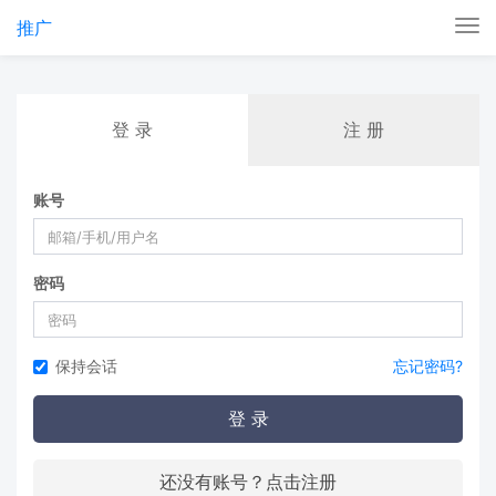
推广
Tog
nav
登 录
注 册
账号
密码
保持会话
忘记密码?
登 录
还没有账号？点击注册